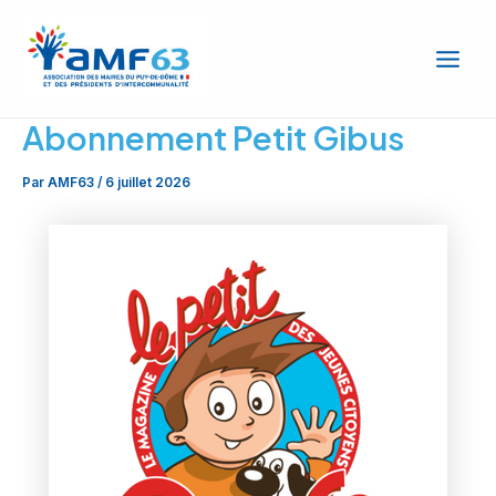
Aller
Main
au
Men
contenu
Abonnement Petit Gibus
Par
AMF63
/
6 juillet 2026