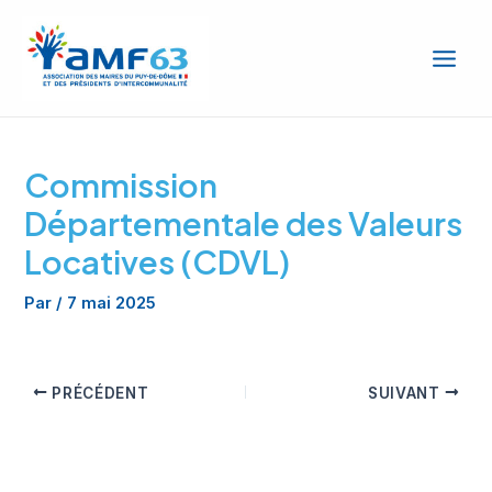
Aller
Main
au
Men
contenu
Commission
Départementale des Valeurs
Locatives (CDVL)
Par
/
7 mai 2025
PRÉCÉDENT
SUIVANT