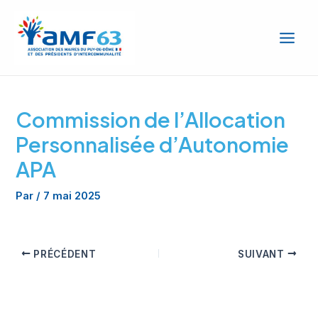
Aller
Main
au
Men
contenu
Commission de l’Allocation
Personnalisée d’Autonomie
APA
Par
/
7 mai 2025
PRÉCÉDENT
SUIVANT