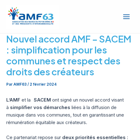
Aller
Main
au
Men
contenu
Nouvel accord AMF – SACEM
: simplification pour les
communes et respect des
droits des créateurs
Par
AMF63
/
2 février 2024
L’AMF
et la
SACEM
ont signé un nouvel accord visant
à
simplifier vos démarches
liées à la diffusion de
musique dans vos communes, tout en garantissant une
rémunération équitable aux créateurs.
Ce partenariat repose sur
deux priorités essentielles
: